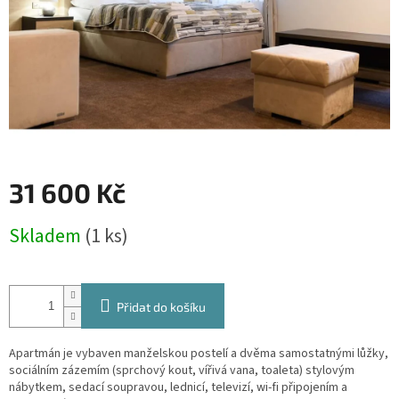
31 600 Kč
Měrná
Skladem
(1 ks)
cena:
Přidat do košíku
Apartmán je vybaven manželskou postelí a dvěma samostatnými lůžky,
sociálním zázemím (sprchový kout, vířivá vana, toaleta) stylovým
nábytkem, sedací soupravou, lednicí, televizí, wi-fi připojením a