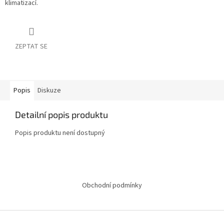
klimatizací.
ZEPTAT SE
Popis
Diskuze
Detailní popis produktu
Popis produktu není dostupný
Z
á
Obchodní podmínky
p
a
t