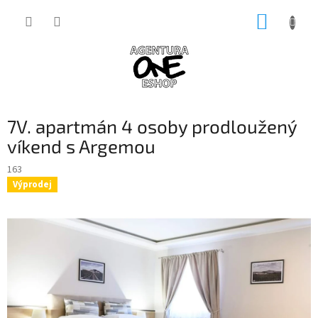
Přejít
NÁKUP
na
obsah
KOŠÍK
7V. apartmán 4 osoby prodloužený
víkend s Argemou
163
Výprodej