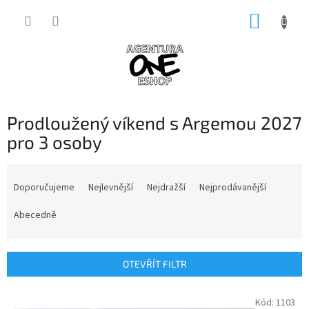
Přejít
NÁKUP
na
obsah
KOŠÍK
Prodloužený víkend s Argemou 2027
pro 3 osoby
Ř
a
Doporučujeme
Nejlevnější
Nejdražší
Nejprodávanější
z
e
Abecedně
n
í
p
OTEVŘÍT FILTR
r
o
V
Kód:
1103
d