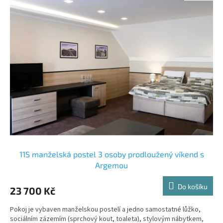
ý
u
p
k
i
t
s
ů
p
r
o
d
u
k
t
ů
11S manželská postel 3 osoby prodloužený víkend s
Argemou
Do košíku
23 700 Kč
Pokoj je vybaven manželskou postelí a jedno samostatné lůžko,
sociálním zázemím (sprchový kout, toaleta), stylovým nábytkem,